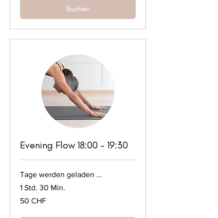
Buchen
Evening Flow 18:00 - 19:30
Tage werden geladen ...
1 Std. 30 Min.
50
50 CHF
Schweizer
Franken