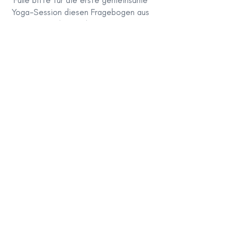
Fülle bitte für die erste gemeinsame
Yoga-Session diesen Fragebogen aus
und nimm ihn mit.
Fragebogen herunterladen
Frequently
asked
questions
Praktisches: Abrechnung, Buchung, Absagen