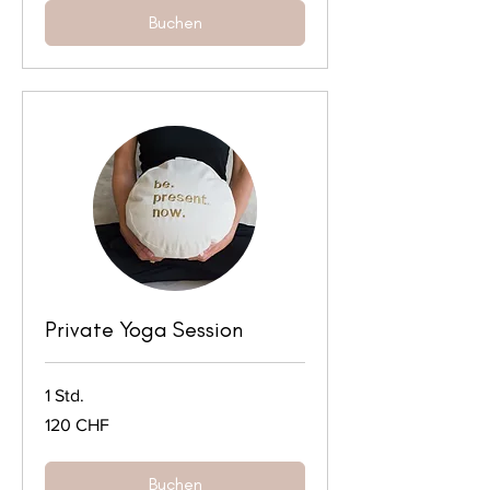
Buchen
Private Yoga Session
1 Std.
120
120 CHF
Schweizer
Franken
Buchen