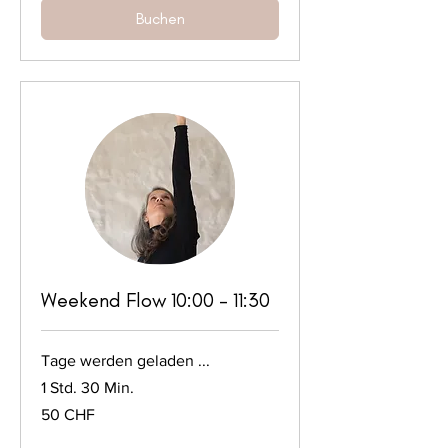
Buchen
Weekend Flow 10:00 - 11:30
Tage werden geladen ...
1 Std. 30 Min.
50
50 CHF
Schweizer
Franken