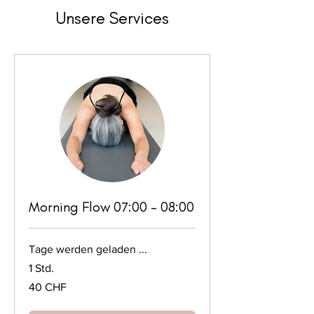
Unsere Services
Morning Flow 07:00 - 08:00
Tage werden geladen ...
1 Std.
40
40 CHF
Schweizer
Franken