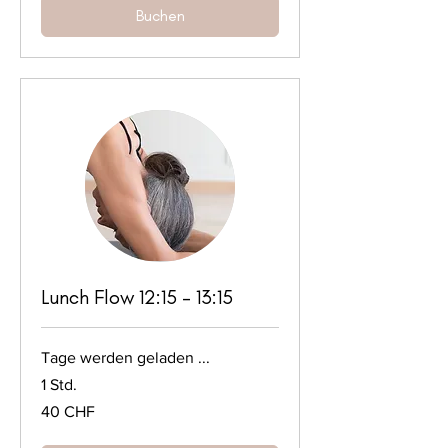
Buchen
Lunch Flow 12:15 - 13:15
Tage werden geladen ...
1 Std.
40
40 CHF
Schweizer
Franken